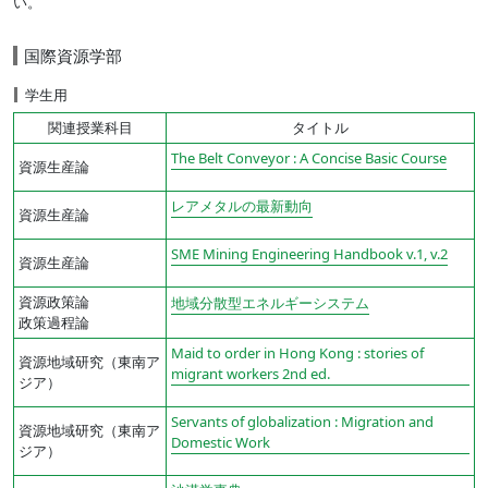
い。
Boyz rule!
Cambridge discovery readers
国際資源学部
Footprint Reading Library
学生用
For dummies
Foundations reading library
関連授業科目
タイトル
Get Real!
The Belt Conveyor : A Concise Basic Course
資源生産論
Girlz Rock!
Legends in their own lunchbox
レアメタルの最新動向
資源生産論
Macmillan readers
SME Mining Engineering Handbook v.1, v.2
Page turners Headwords
資源生産論
Springboard Connect
資源政策論
地域分散型エネルギーシステム
シラバス図書（手形地区）
政策過程論
教養基礎科目
Maid to order in Hong Kong : stories of
教育文化学部
資源地域研究（東南ア
migrant workers 2nd ed.
ジア）
国際資源学部
情報データ科学部
Servants of globalization : Migration and
資源地域研究（東南ア
理工学部/総合環境理工学部
Domestic Work
ジア）
教育学研究科