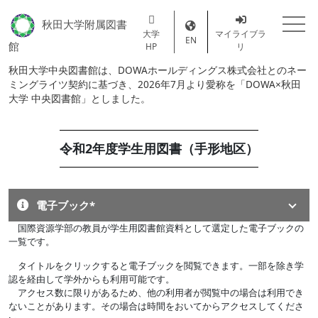
メインコンテンツに移動
秋田大学附属図書
大学
マイライブラ
EN
館
HP
リ
秋田大学中央図書館は、DOWAホールディングス株式会社とのネー
ミングライツ契約に基づき、2026年7月より愛称を「DOWA×秋田
大学 中央図書館」としました。
令和2年度学生用図書（手形地区）
電子ブック*
国際資源学部の教員が学生用図書館資料として選定した電子ブックの
電子ブック案内
一覧です。
電子ブックリスト
就 活
タイトルをクリックすると電子ブックを閲覧できます。一部を除き学
認を経由して学外からも利用可能です。
大学生活
アクセス数に限りがあるため、他の利用者が閲覧中の場合は利用でき
英語学習
ないことがあります。その場合は時間をおいてからアクセスしてくださ
英語多読