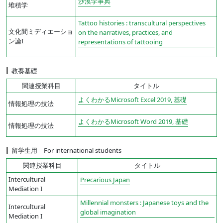
国際資源学研究科
沙漠学事典
堆積学
理工学研究科
Tattoo histories : transcultural perspectives
医 学
文化間ミディエーショ
on the narratives, practices, and
保 健
ン論I
representations of tattooing
学生用図書（手形地区）
教育文化学部
教養基礎
国際資源学部
理工学部
関連授業科目
タイトル
高等教育グローバルセンター
よくわかるMicrosoft Excel 2019, 基礎
情報処理の技法
よくわかるMicrosoft Word 2019, 基礎
情報処理の技法
留学生用 For international students
関連授業科目
タイトル
Intercultural
Precarious Japan
Mediation I
Millennial monsters : Japanese toys and the
Intercultural
global imagination
Mediation I